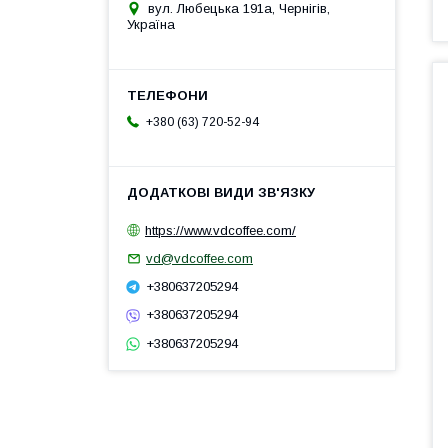
вул. Любецька 191а, Чернігів,
Україна
+380 (63) 720-52-94
https://www.vdcoffee.com/
vd@vdcoffee.com
+380637205294
+380637205294
+380637205294