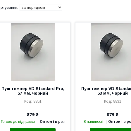
Пуш темпер VD Standard Pro,
Пуш темпер VD Standar
57 мм. чорний
53 мм, чорний
8851
8831
879 ₴
879 ₴
Готово до відправки
Оптом і в роздріб
В наявності
Оптом і в р