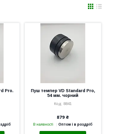
d Pro.
Пуш темпер VD Standard Pro,
54 мм. чорний
8841
879 ₴
оздріб
В наявності
Оптом і в роздріб