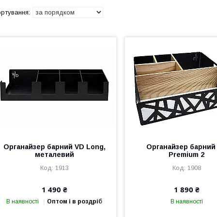
Органайзер барний VD Long,
Органайзер барний
металевий
Premium 2
1913
1908
1 490 ₴
1 890 ₴
В наявності
Оптом і в роздріб
В наявності