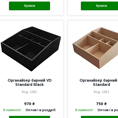
Купити
Купити
Органайзер барний VD
Органайзер барний
Standard Black
Standard
1911
1912
970 ₴
750 ₴
В наявності
Оптом і в роздріб
В наявності
Оптом і в р