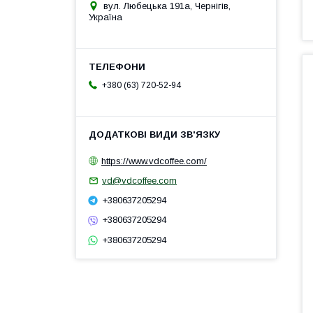
вул. Любецька 191а, Чернігів,
Україна
+380 (63) 720-52-94
https://www.vdcoffee.com/
vd@vdcoffee.com
+380637205294
+380637205294
+380637205294