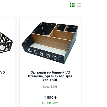
 VD
Органайзер барний VD
Premium, органайзер для
кав'ярні.
1901
1 890 ₴
В наявності