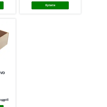
Купити
 VD
оздріб