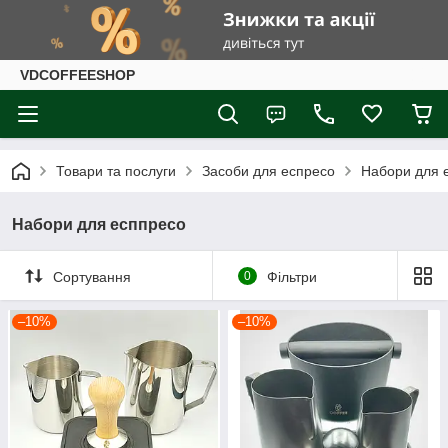
VDCOFFEESHOP
Товари та послуги
Засоби для еспресо
Набори для 
Набори для есппресо
Сортування
0
Фільтри
–10%
–10%