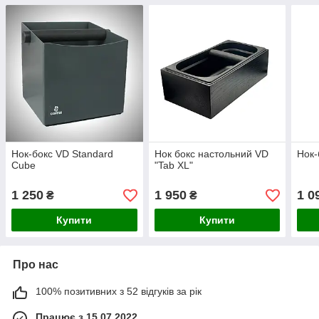
Нок-бокс VD Standard
Нок бокс настольний VD
Нок-
Cube
"Tab XL"
1 250
1 950
1 0
₴
₴
Купити
Купити
Про нас
100% позитивних з 52 відгуків за рік
Працює з 15.07.2022