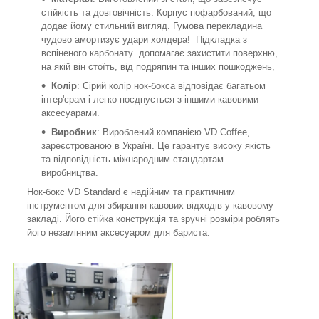
стійкість та довговічність. Корпус пофарбований, що
додає йому стильний вигляд. Гумова перекладина
чудово амортизує удари холдера! Підкладка з
вспіненого карбонату допомагає захистити поверхню,
на якій він стоїть, від подряпин та інших пошкоджень,
Колір
: Сірий колір нок-бокса відповідає багатьом
інтер'єрам і легко поєднується з іншими кавовими
аксесуарами.
Виробник
: Вироблений компанією VD Coffee,
зареєстрованою в Україні. Це гарантує високу якість
та відповідність міжнародним стандартам
виробництва.
Нок-бокс VD Standard є надійним та практичним
інструментом для збирання кавових відходів у кавовому
закладі. Його стійка конструкція та зручні розміри роблять
його незамінним аксесуаром для бариста.