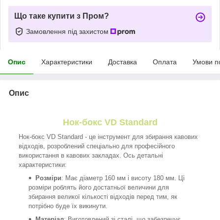
Що таке купити з Пром?
Замовлення під захистом
Опис
Характеристики
Доставка
Оплата
Умови п
Опис
Нок-бокс VD Standard
Нок-бокс VD Standard - це інструмент для збирання кавових
відходів, розроблений спеціально для професійного
використання в кавових закладах. Ось детальні
характеристики:
Розміри
: Має діаметр 160 мм і висоту 180 мм. Ці
розміри роблять його достатньої величини для
збирання великої кількості відходів перед тим, як
потрібно буде їх викинути.
Матеріал
: Виготовлений зі сталі, що забезпечує