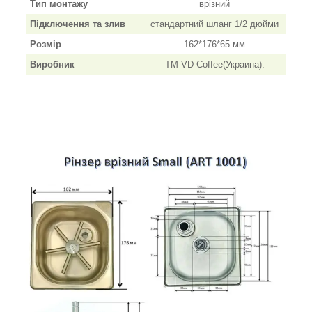
Тип монтажу
врізний
Підключення та злив
стандартний шланг 1/2 дюйми
Розмір
162*176*65 мм
Виробник
ТМ VD Coffee(Украина).