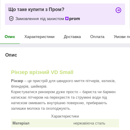
Що таке купити з Пром?
Замовлення під захистом
Опис
Характеристики
Доставка
Оплата
Умови п
Опис
Рінзер врізний VD Small
Рінзер
– це пристрій для швидкого миття пітчерів, келихів,
блендерів, шейкерів.
Користуватися ринзером дуже просто – бариста чи бармен
натискає пітчером на перехрестя та струмені води під
натиском омивають внутрішню поверхню, прибирають
залишки молока та охолоджують.
Характеристики
Матеріал
нержавіюча сталь