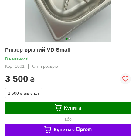
Рінзер врізний VD Small
В наявності
Код: 1001
Опт і роздріб
3 500
₴
2 600 ₴
від 5 шт.
Купити
або
Купити з