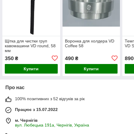
Щітка для чистки груп
Воронка для холдера VD
Темп
кавомашини VD round, 58
Coffee 58
VD S
мм
350
490
890
₴
₴
Купити
Купити
Про нас
100% позитивних з 52 відгуків за рік
Працює з 15.07.2022
м. Чернігів
вул. Любецька 191а, Чернігів, Україна