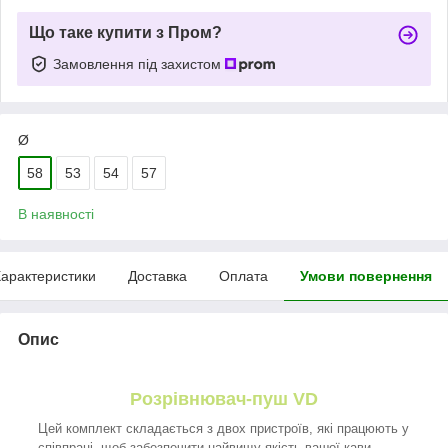
Що таке купити з Пром?
Замовлення під захистом
Ø
58
53
54
57
В наявності
арактеристики
Доставка
Оплата
Умови повернення
Опис
Розрівнювач-пуш VD
Цей комплект складається з двох пристроїв, які працюють у
співпраці, щоб забезпечити найвищу якість вашої кави.