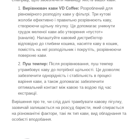
Вирівнювач кави VD Coffee:
Розроблений для
рівномірного розподілу кави у фільтрі. Три кутові
жолоби ефективно і правильно розрівнюють каву,
створюючи щільну пігулку. Це допомагає уникнути
грудок меленої кави або утворення «пустот»
(каналів). Налаштуйте кавовий дистриб'ютор
відповідно до глибини кошика, насипте каву в кошик,
помістіть на неї розподільник і покрутіть, розрівнюючи
поверхню кави.
Пуш темпер:
Після розрівнювання, пуш темпер
утрамбовує каву до потрібної щільності. Це дозволяє
забезпечити однорідність і стабільність в процесі
варіння кави, а також допомагає забезпечити
оптимальний контакт між кавою та водою під час
екстракції.
Вирішення про те, чи слід далі трамбувати кавову пігулку,
зазвичай залишається на розсуд баристи, який спирається
на різноманітні фактори, такі як тип кави, вид обладнання та
особисті вподобання.