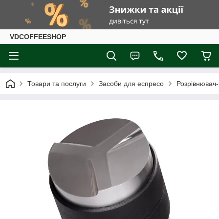
VDCOFFEESHOP
Товари та послуги
Засоби для еспресо
Розрівнювач