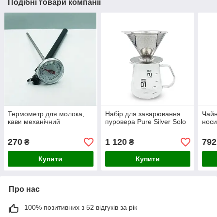
Подібні товари компанії
Термометр для молока,
Набір для заварювання
Чайн
кави механічний
пуровера Pure Silver Solo
носи
270
1 120
792
₴
₴
Купити
Купити
Про нас
100% позитивних з 52 відгуків за рік