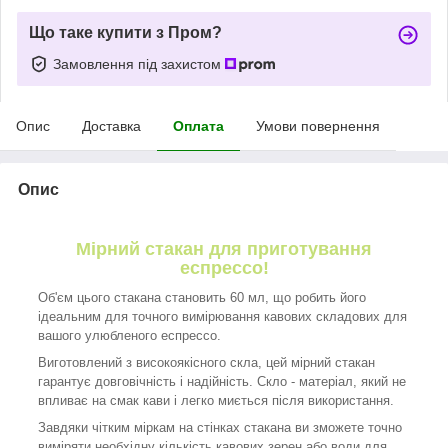
Що таке купити з Пром?
Замовлення під захистом
Опис
Доставка
Оплата
Умови повернення
Опис
Мірний стакан для приготування
еспрессо!
Об'єм цього стакана становить 60 мл, що робить його
ідеальним для точного вимірювання кавових складових для
вашого улюбленого еспрессо.
Виготовлений з високоякісного скла, цей мірний стакан
гарантує довговічність і надійність. Скло - матеріал, який не
впливає на смак кави і легко миється після використання.
Завдяки чітким міркам на стінках стакана ви зможете точно
виміряти необхідну кількість кавових зерен або води для