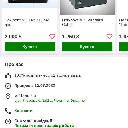
Нок бокс VD Tab XL, без
Нок-бокс VD Standard
Нок 
дна
Cube
"Tab
2 000
1 250
1 9
₴
₴
Купити
Купити
Про нас
100% позитивних з 52 відгуків за рік
Працює з 15.07.2022
м. Чернігів
вул. Любецька 191а, Чернігів, Україна
Контакти
Сьогодні вихідний
Показати весь графік роботи