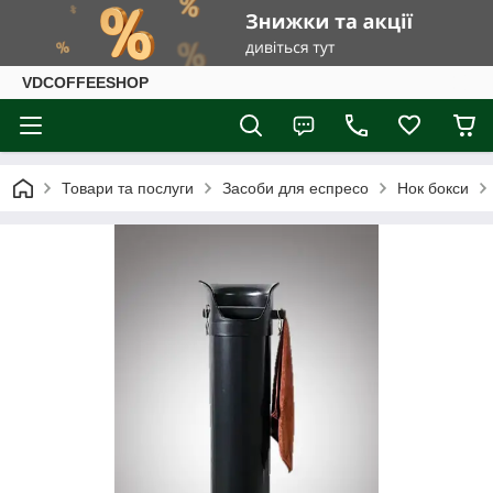
VDCOFFEESHOP
Товари та послуги
Засоби для еспресо
Нок бокси