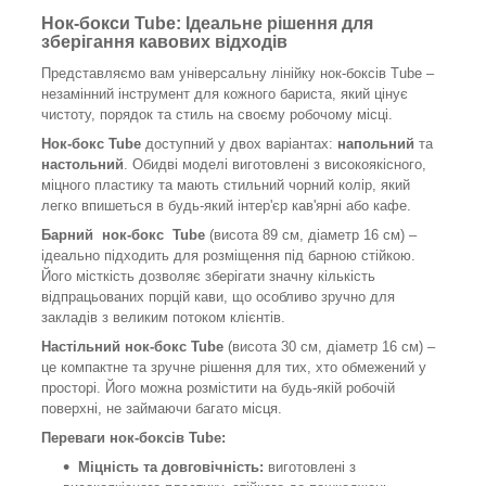
Нок-бокси Tube: Ідеальне рішення для
зберігання кавових відходів
Представляємо вам універсальну лінійку нок-боксів Tube –
незамінний інструмент для кожного бариста, який цінує
чистоту, порядок та стиль на своєму робочому місці.
Нок-бокс Tube
доступний у двох варіантах:
напольний
та
настольний
. Обидві моделі виготовлені з високоякісного,
міцного пластику та мають стильний чорний колір, який
легко впишеться в будь-який інтер'єр кав'ярні або кафе.
Барний нок-бокс Tube
(висота 89 см, діаметр 16 см) –
ідеально підходить для розміщення під барною стійкою.
Його місткість дозволяє зберігати значну кількість
відпрацьованих порцій кави, що особливо зручно для
закладів з великим потоком клієнтів.
Настільний нок-бокс Tube
(висота 30 см, діаметр 16 см) –
це компактне та зручне рішення для тих, хто обмежений у
просторі. Його можна розмістити на будь-якій робочій
поверхні, не займаючи багато місця.
Переваги нок-боксів Tube:
Міцність та довговічність:
виготовлені з