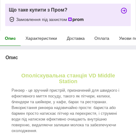
Що таке купити з Пром?
Замовлення під захистом
Опис
Характеристики
Доставка
Оплата
Умови п
Опис
Ополіскувальна станція VD Middle
Station
Ринзер - це зручний пристрій, призначений для швидкого і
ефективного миття посуду, такого як пітчери, келихи,
блендери та шейкери, у кафе, барах та ресторанах.
Використання ринзера надзвичайно просте: бариста або
бармен просто натискає пітчер на перехрестя, і струмені
води під натиском ефективно очищають внутрішню
поверхню, видаляючи залишки молока та забезпечуючи
охолодження.