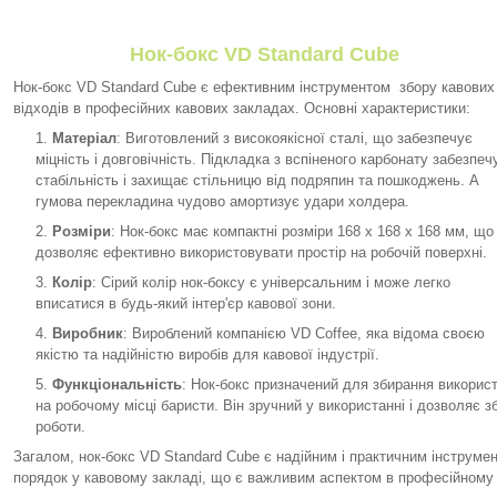
Нок-бокс VD Standard Cube
Нок-бокс VD Standard Cube є ефективним інструментом збору кавових
відходів в професійних кавових закладах. Основні характеристики:
Матеріал
: Виготовлений з високоякісної сталі, що забезпечує
міцність і довговічність. Підкладка з вспіненого карбонату забезпеч
стабільність і захищає стільницю від подряпин та пошкоджень. А
гумова перекладина чудово амортизує удари холдера.
Розміри
: Нок-бокс має компактні розміри 168 х 168 х 168 мм, що
дозволяє ефективно використовувати простір на робочій поверхні.
Колір
: Сірий колір нок-боксу є універсальним і може легко
вписатися в будь-який інтер'єр кавової зони.
Виробник
: Вироблений компанією VD Coffee, яка відома своєю
якістю та надійністю виробів для кавової індустрії.
Функціональність
: Нок-бокс призначений для збирання використ
на робочому місці баристи. Він зручний у використанні і дозволяє з
роботи.
Загалом, нок-бокс VD Standard Cube є надійним і практичним інструмен
порядок у кавовому закладі, що є важливим аспектом в професійному 