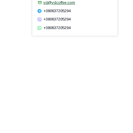
vd@vdcoffee.com
+380637205294
+380637205294
+380637205294