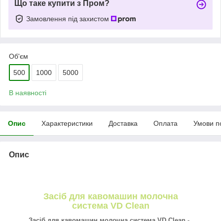
Що таке купити з Пром?
Замовлення під захистом
Об'єм
500
1000
5000
В наявності
Опис
Характеристики
Доставка
Оплата
Умови п
Опис
Засіб для кавомашин молочна
система VD Clean
Засіб для кавомашин молочна система VD Clean -