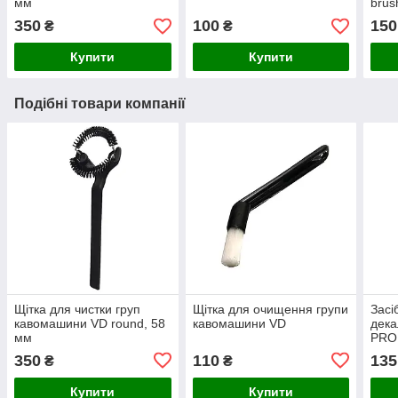
мм
brus
22,5
350
100
150
₴
₴
Купити
Купити
Подібні товари компанії
Щітка для чистки груп
Щітка для очищення групи
Засі
кавомашини VD round, 58
кавомашини VD
дека
мм
PRO
350
110
135
₴
₴
Купити
Купити