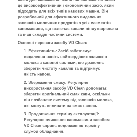
це високоефективний і економічний засіб, який
підходить для всіх типів кавових машин. Він
розроблений для ефективного видалення
залишків молочних продуктів з усіх елементів
кавомашини, що включає канали піноутворювача
та інші складні частини системи.
Основні переваги засобу VD Clean:
Ефективність: Засіб забезпечує
видалення навіть найтвердіших залишків
молока з кавової системи, що дозволяє
зберегти чистоту каналів та підтримує
якість напою.
Збереження смаку: Регулярне
використання засобу VD Clean допомагає
зберегти оригінальний смак кави, оскільки
він позбавляє систему від залишків молока,
які можуть впливати на смак напою.
Продовження терміну експлуатації:
Регулярне очищення кавомашини засобом
VD Clean сприяє подовженню терміну
служби обладнання.