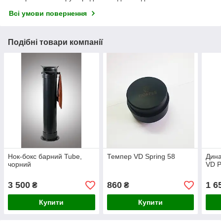
Всі умови повернення
Подібні товари компанії
Нок-бокс барний Tube,
Темпер VD Spring 58
Дин
чорний
VD 
3 500
860
1 6
₴
₴
Купити
Купити