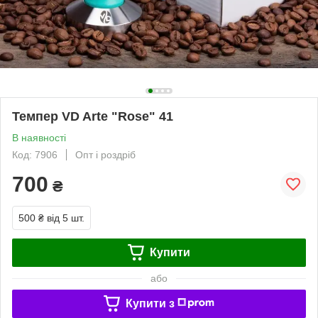
Темпер VD Arte "Rose" 41
В наявності
Код: 7906
Опт і роздріб
700
₴
500 ₴
від 5 шт.
Купити
або
Купити з