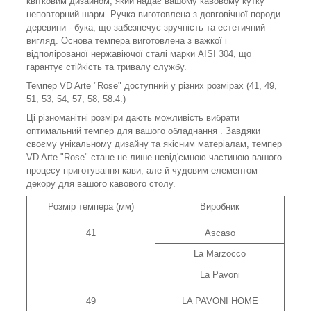
квітковим дизайном, який надає вашому кавовому кутку
неповторний шарм. Ручка виготовлена з довговічної породи
деревини - бука, що забезпечує зручність та естетичний
вигляд. Основа темпера виготовлена з важкої і
відполірованої нержавіючої сталі марки AISI 304, що
гарантує стійкість та тривалу службу.
Темпер VD Arte "Rose" доступний у різних розмірах (41, 49,
51, 53, 54, 57, 58, 58.4.)
Ці різноманітні розміри дають можливість вибрати
оптимальний темпер для вашого обладнання . Завдяки
своєму унікальному дизайну та якісним матеріалам, темпер
VD Arte "Rose" стане не лише невід'ємною частиною вашого
процесу приготування кави, але й чудовим елементом
декору для вашого кавового столу.
Розмір темпера (мм)
Виробник
41
Ascaso
La Marzocco
La Pavoni
49
LA PAVONI HOME