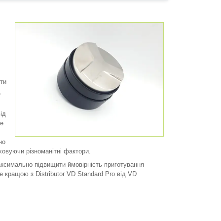
ти
д
ід
те
но
ховуючи різноманітні фактори.
аксимально підвищити ймовірність приготування
 кращою з Distributor VD Standard Pro від VD