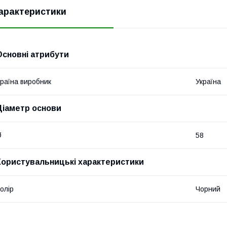
арактеристики
Основні атрибути
раїна виробник
Україна
Діаметр основи
Ø
58
Користувальницькі характеристики
олір
Чорний