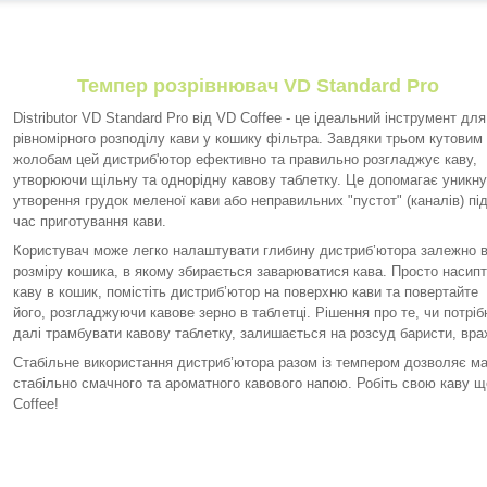
Темпер розрівнювач VD Standard Pro
Distributor VD Standard Pro від VD Coffee - це ідеальний інструмент для
рівномірного розподілу кави у кошику фільтра. Завдяки трьом кутовим
жолобам цей дистриб'ютор ефективно та правильно розгладжує каву,
утворюючи щільну та однорідну кавову таблетку. Це допомагає уникну
утворення грудок меленої кави або неправильних "пустот" (каналів) пі
час приготування кави.
Користувач може легко налаштувати глибину дистриб’ютора залежно в
розміру кошика, в якому збирається заварюватися кава. Просто насип
каву в кошик, помістіть дистриб’ютор на поверхню кави та повертайте
його, розгладжуючи кавове зерно в таблетці. Рішення про те, чи потріб
далі трамбувати кавову таблетку, залишається на розсуд баристи, вра
Стабільне використання дистриб’ютора разом із темпером дозволяє м
стабільно смачного та ароматного кавового напою. Робіть свою каву ще
Coffee!