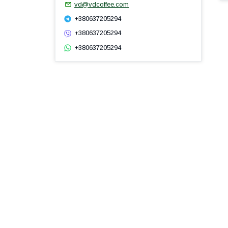
vd@vdcoffee.com
+380637205294
+380637205294
+380637205294