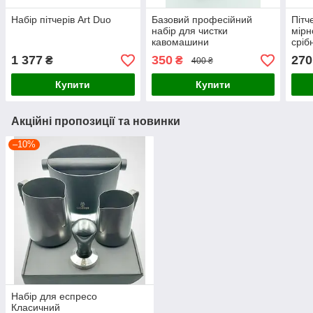
Набір пітчерів Art Duo
Базовий професійний
Пітч
набір для чистки
мірн
кавомашини
сріб
1 377
350
270
₴
₴
400 ₴
Купити
Купити
Акційні пропозиції та новинки
–10%
Набір для еспресо
Класичний