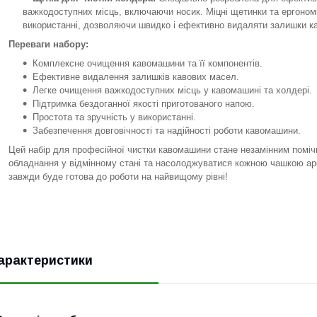
важкодоступних місць, включаючи носик. Міцні щетинки та ергономі
використанні, дозволяючи швидко і ефективно видаляти залишки ка
Переваги набору:
Комплексне очищення кавомашини та її компонентів.
Ефективне видалення залишків кавових масел.
Легке очищення важкодоступних місць у кавомашині та холдері.
Підтримка бездоганної якості приготованого напою.
Простота та зручність у використанні.
Забезпечення довговічності та надійності роботи кавомашини.
Цей набір для професійної чистки кавомашини стане незамінним помічн
обладнання у відмінному стані та насолоджуватися кожною чашкою а
завжди буде готова до роботи на найвищому рівні!
арактеристики