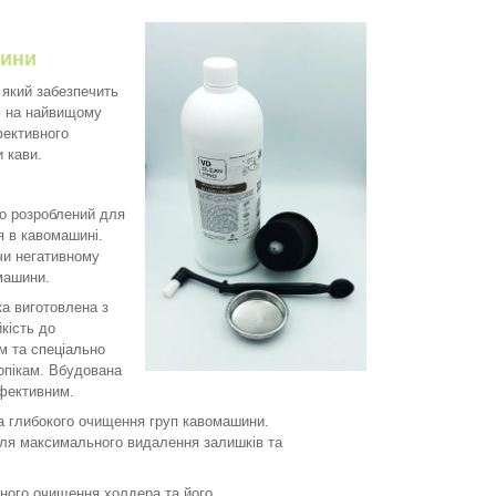
шини
 який забезпечить
ть на найвищому
фективного
 кави.
но розроблений для
 в кавомашині.
чи негативному
машини.
а виготовлена з
йкість до
м та спеціально
 опікам. Вбудована
ефективним.
а глибокого очищення груп кавомашини.
для максимального видалення залишків та
ного очищення холдера та його