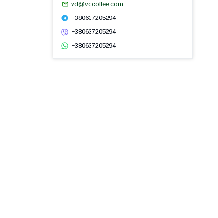
vd@vdcoffee.com
+380637205294
+380637205294
+380637205294