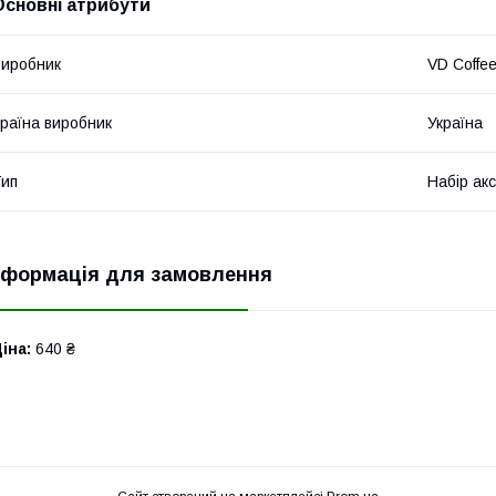
Основні атрибути
иробник
VD Coffe
раїна виробник
Україна
ип
Набір акс
нформація для замовлення
іна:
640 ₴