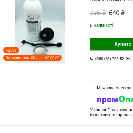
640 ₴
735 ₴
В наявності
Купити
–13%
Залишилось
0
0
днів
0
0
0
0
0
0
+380 (63) 720-52-94
У компанії підключені
будь-який товар не п