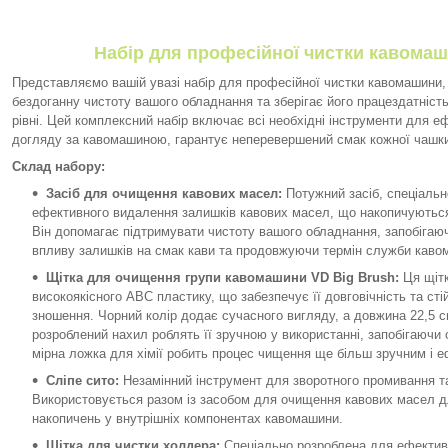
Набір для професійної чистки кавома
Представляємо вашій увазі набір для професійної чистки кавомашини,
бездоганну чистоту вашого обладнання та зберігає його працездатніс
рівні. Цей комплексний набір включає всі необхідні інструменти для е
догляду за кавомашиною, гарантує неперевершений смак кожної чашки
Склад набору:
Засіб для очищення кавових масел:
Потужний засіб, спеціаль
ефективного видалення залишків кавових масел, що накопичуються
Він допомагає підтримувати чистоту вашого обладнання, запобігаю
впливу залишків на смак кави та продовжуючи термін служби каво
Щітка для очищення групи кавомашини VD Big Brush:
Ця щітк
високоякісного АВС пластику, що забезпечує її довговічність та сті
зношення. Чорний колір додає сучасного вигляду, а довжина 22,5 с
розроблений нахил роблять її зручною у використанні, запобігаючи
мірна ложка для хімії робить процес чищення ще більш зручним і 
Сліпе сито:
Незамінний інструмент для зворотного промивання т
Використовується разом із засобом для очищення кавових масел 
накопичень у внутрішніх компонентах кавомашини.
Щітка для чистки холдера:
Спеціально розроблена для ефектив