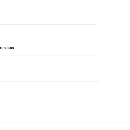
e
есуарів