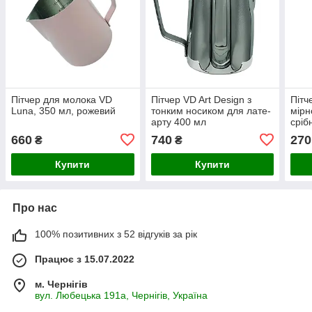
Пітчер для молока VD
Пітчер VD Art Design з
Пітч
Luna, 350 мл, рожевий
тонким носиком для лате-
мірн
арту 400 мл
сріб
660
740
270
₴
₴
Купити
Купити
Про нас
100% позитивних з 52 відгуків за рік
Працює з 15.07.2022
м. Чернігів
вул. Любецька 191а, Чернігів, Україна