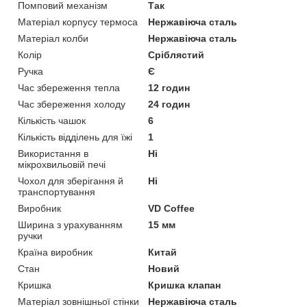
Помповий механізм
Так
Матеріал корпусу термоса
Нержавіюча сталь
Матеріал колби
Нержавіюча сталь
Колір
Сріблястий
Ручка
Є
Час збереження тепла
12 годин
Час збереження холоду
24 годин
Кількість чашок
6
Кількість відділень для їжі
1
Використання в
Ні
мікрохвильовій печі
Чохол для зберігання й
Ні
транспортування
Виробник
VD Coffee
Ширина з урахуванням
15 мм
ручки
Країна виробник
Китай
Стан
Новий
Кришка
Кришка клапан
Матеріал зовнішньої стінки
Нержавіюча сталь