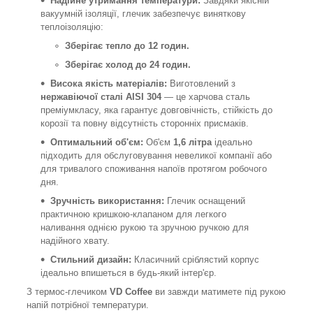
Надійне утримання температури:
Завдяки якісній
вакуумній ізоляції, глечик забезпечує виняткову
теплоізоляцію:
Зберігає тепло до 12 годин.
Зберігає холод до 24 годин.
Висока якість матеріалів:
Виготовлений з
нержавіючої сталі AISI 304
— це харчова сталь
преміумкласу, яка гарантує довговічність, стійкість до
корозії та повну відсутність сторонніх присмаків.
Оптимальний об'єм:
Об'єм
1,6 літра
ідеально
підходить для обслуговування невеликої компанії або
для тривалого споживання напоїв протягом робочого
дня.
Зручність використання:
Глечик оснащений
практичною кришкою-клапаном для легкого
наливання однією рукою та зручною ручкою для
надійного хвату.
Стильний дизайн:
Класичний сріблястий корпус
ідеально впишеться в будь-який інтер'єр.
З термос-глечиком
VD Coffee
ви завжди матимете під рукою
напій потрібної температури.