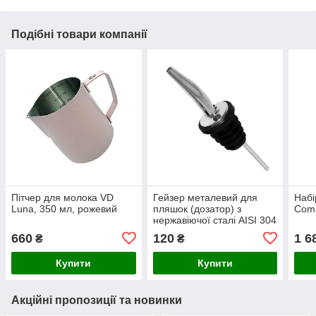
Подібні товари компанії
Пітчер для молока VD
Гейзер металевий для
Набі
Luna, 350 мл, рожевий
пляшок (дозатор) з
Comp
нержавіючої сталі AISI 304
660
120
1 6
₴
₴
Купити
Купити
Акційні пропозиції та новинки