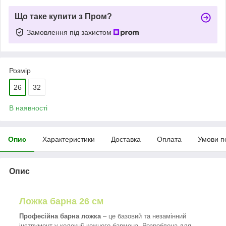
Що таке купити з Пром?
Замовлення під захистом
Розмір
26
32
В наявності
Опис
Характеристики
Доставка
Оплата
Умови п
Опис
Ложка барна 26 см
Професійна барна ложка
– це базовий та незамінний
інструмент у колекції кожного бармена. Розроблена для