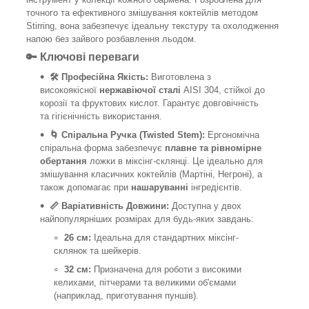
точного та ефективного змішування коктейлів методом
Stirring, вона забезпечує ідеальну текстуру та охолодження
напою без зайвого розбавлення льодом.
🔑 Ключові переваги
🛠 Професійна Якість:
Виготовлена з
високоякісної
нержавіючої сталі
AISI 304, стійкої до
корозії та фруктових кислот. Гарантує довговічність
та гігієнічність використання.
🌀 Спіральна Ручка (Twisted Stem):
Ергономічна
спіральна форма забезпечує
плавне та рівномірне
обертання
ложки в міксінг-склянці. Це ідеально для
змішування класичних коктейлів (Мартіні, Негроні), а
також допомагає при
нашаруванні
інгредієнтів.
📏 Варіативність Довжини:
Доступна у двох
найпопулярніших розмірах для будь-яких завдань:
26 см:
Ідеальна для стандартних міксінг-
склянок та шейкерів.
32 см:
Призначена для роботи з високими
келихами, пітчерами та великими об'ємами
(наприклад, приготування пуншів).