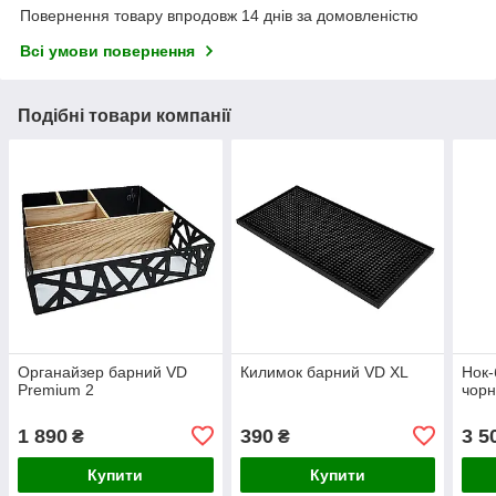
Повернення товару впродовж 14 днів за домовленістю
Всі умови повернення
Подібні товари компанії
Органайзер барний VD
Килимок барний VD XL
Нок-
Premium 2
чор
1 890
390
3 5
₴
₴
Купити
Купити