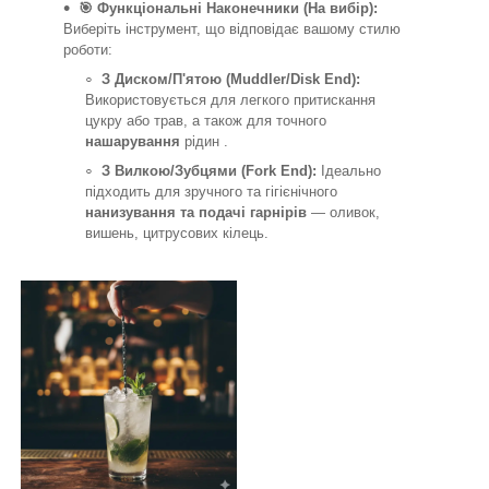
🎯 Функціональні Наконечники (На вибір):
Виберіть інструмент, що відповідає вашому стилю
роботи:
З Диском/П'ятою (Muddler/Disk End):
Використовується для легкого притискання
цукру або трав, а також для точного
нашарування
рідин .
З Вилкою/Зубцями (Fork End):
Ідеально
підходить для зручного та гігієнічного
нанизування та подачі гарнірів
— оливок,
вишень, цитрусових кілець.