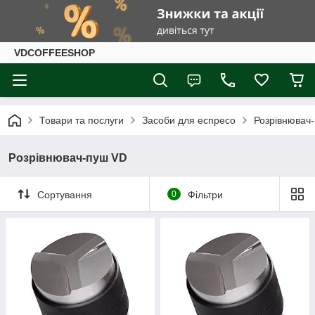
VDCOFFEESHOP
Товари та послуги
Засоби для еспресо
Розрівнювач
Розрівнювач-пуш VD
Сортування
0
Фільтри