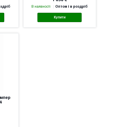
оздріб
В наявності
Оптом і в роздріб
Купити
емпер
4