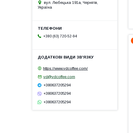
вул. Любецька 191а, Чернігів,
Україна
+380 (63) 720-52-94
https://www.vdcoffee.com/
vd@vdcoffee.com
+380637205294
+380637205294
+380637205294